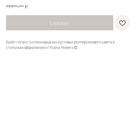
29900,00
р.
В корзину
Букет гигант из пионовидных кустовых роз персикового цвета в
стильном оформление от Pudra Flowers 😍