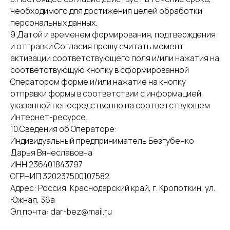
необходимого для достижения целей обработки
персональных данных.
9.Датой и временем формирования, подтверждения
и отправки Согласия прошу считать момент
активации соответствующего поля и/или нажатия на
соответствующую кнопку в сформированной
Оператором форме и/или нажатие на кнопку
отправки формы в соответствии с информацией,
указанной непосредственно на соответствующем
Интернет-ресурсе.
10.Сведения об Операторе:
Индивидуальный предприниматель Безгубенко
Дарья Вячеславовна
ИНН 236401843797
Корпоративным клиентам
ОГРНИП 320237500107582
Адрес: Россия, Краснодарский край, г. Кропоткин, ул.
Если нужно поздравить сотрудников, заказать
цветы к важной дате или украсить
Южная, 36а
пространство букетами - мы всё организуем
Эл.почта: dar-bez@mail.ru
Оставить заявку