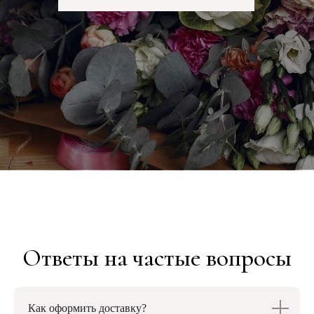
Контакты
Каталог
Весь каталог
+7 (918) 077 2489
В наличии
Розы
Whatsapp
Букеты
Цветы в коробках
Цветы в корзинах
Telegram
Конфеты
Пионы
Подарки
ИП Безгубенко Дарья Вячеславовна
ИНН 236401843797
ОГРНИП 320237500107582
Зарегистрирована в качестве ИП 27.03.2020 Межрайонной инспекцией
Федеральной налоговой службы № 16 по Краснодарскому краю
Адрес: Россия, Краснодарский край, г. Кропоткин, ул. Южная, 36а
Эл.почта: dar-bez@mail.ru
Как оформить доставку?