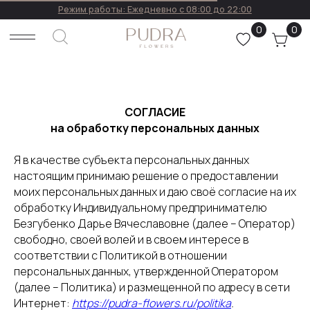
Режим работы: Ежедневно с 08:00 до 22:00
0
0
СОГЛАСИЕ
на обработку персональных данных
Написать в WhatsApp
Я в качестве субъекта персональных данных
настоящим принимаю решение о предоставлении
моих персональных данных и даю своё согласие на их
Каталог •
Отзывы
обработку Индивидуальному предпринимателю
Контакты
Уход за бук
Безгубенко Дарье Вячеславовне (далее – Оператор)
свободно, своей волей и в своем интересе в
соответствии с Политикой в отношении
персональных данных, утвержденной Оператором
(далее – Политика) и размещенной по адресу в сети
Интернет:
https://pudra-flowers.ru/politika
.