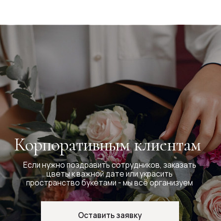
Pudra Flowers
Наша студия в Краснодаре находится по адресу: ул.
Конгрессная, 20/1 (ТЦ "Сыр"). У нас можно заказать
доставку или забрать самовывозом самые
стильные и красивые букеты для любого события.
Мы всегда рады видеть вас! С любовью, команда
Pudra Flowers.
Рейтинг 5.0
Читать отзывы