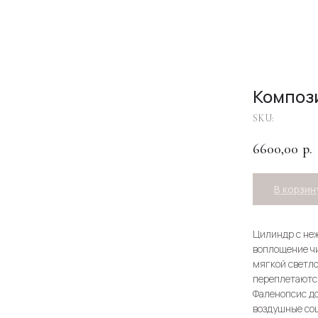
Композ
SKU:
6600,00
р.
В корзин
Цилиндр с неж
воплощение чи
мягкой светло
переплетаются
Фаленопсис до
воздушные со