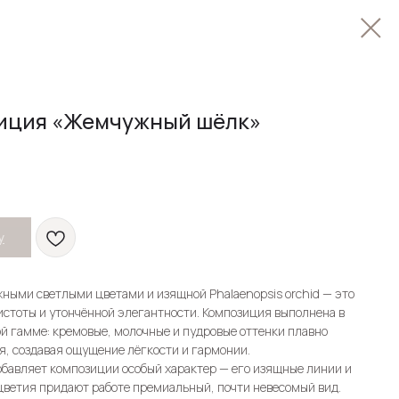
иция «Жемчужный шёлк»
у
ными светлыми цветами и изящной Phalaenopsis orchid — это
стоты и утончённой элегантности. Композиция выполнена в
й гамме: кремовые, молочные и пудровые оттенки плавно
, создавая ощущение лёгкости и гармонии.
бавляет композиции особый характер — его изящные линии и
цветия придают работе премиальный, почти невесомый вид.