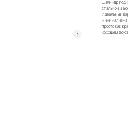
Цилиндр подч
стильной и ак
Идеальный вар
минимализма. 
просто как кр
хорошем вкусе