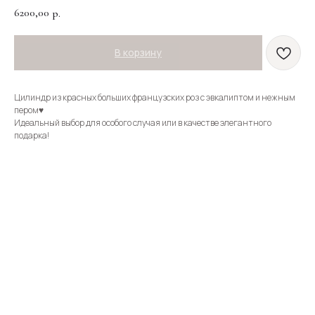
6200,00
р.
В корзину
Цилиндр из красных больших французских роз с эвкалиптом и нежным
пером♥️
Идеальный выбор для особого случая или в качестве элегантного
подарка!