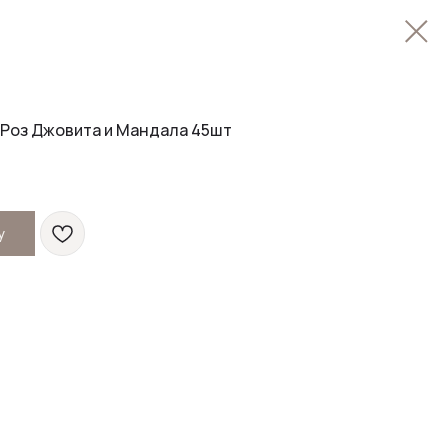
 Роз Джовита и Мандала 45шт
у