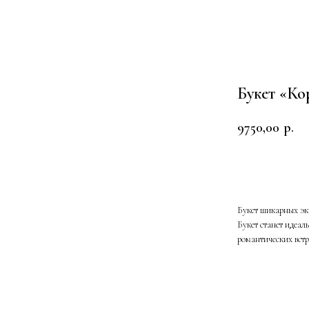
Букет «Кор
9750,00
р.
В корзину
Букет шикарных эк
Букет станет идеал
романтических встр