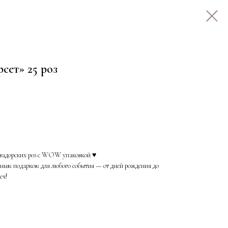
сет» 25 роз
вадорских роз с WOW упаковкой ♥️
ьным подарком для любого события — от дней рождения до
еч!