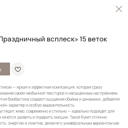
Праздничный всплеск» 15 веток
у
стиком — яркая и эффектная композиция, которая сразу
нимание своей необычной текстурой и насыщенным настроением.
тия бомбастика создают ощущение объёма и динамики, добавляя
ной» характер и особую выразительность.
глядит живо, современно и стильно — идеально подойдёт для
а хочется удивить и подарить эмоции. Такой букет отлично
сть, энергию и позитив, делая его универсальным вариантом как