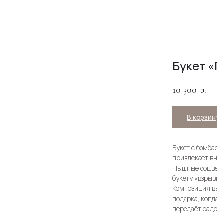
Букет «
10 300
р.
В корзин
Букет с бомба
привлекает в
Пышные соцве
букету «взрыв
Композиция вы
подарка, когд
передаёт радо