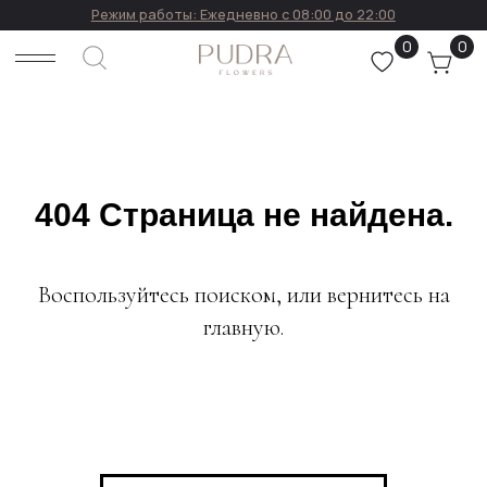
Режим работы: Ежедневно с 08:00 до 22:00
0
0
404 Страница не найдена.
Написать в WhatsApp
Воспользуйтесь поиском, или вернитесь на
Каталог •
Отзывы
главную.
Контакты
Уход за бук