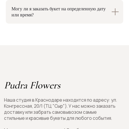
Могу ли я заказать букет на определенную дату
или время?
Контакты
Каталог
Весь каталог
+7 (918) 077 2489
В наличии
Розы
Whatsapp
Букеты
Цветы в коробках
Цветы в корзинах
Telegram
Конфеты
Пионы
Подарки
ИП Безгубенко Дарья Вячеславовна
ИНН 236401843797
ОГРНИП 320237500107582
Зарегистрирована в качестве ИП 27.03.2020 Межрайонной инспекцией
Федеральной налоговой службы № 16 по Краснодарскому краю
Адрес: Россия, Краснодарский край, г. Кропоткин, ул. Южная, 36а
Эл.почта: dar-bez@mail.ru
© 2026 Pudra Flowers
Все права защищены
Оферта