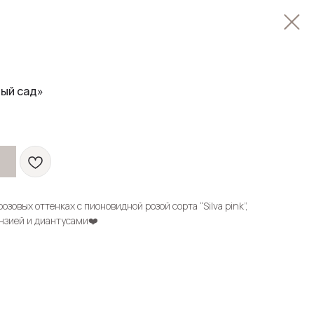
вый сад»
озовых оттенках с пионовидной розой сорта “Silva pink”,
нзией и диантусами❤️