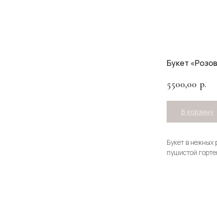
Букет «Розо
5500,00
р.
В корзину
Букет в нежных р
пушистой горте