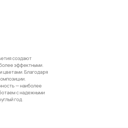
с
цветия создают
 более эффектными.
ми цветами. Благодаря
композиции.
онность — наиболее
ортензией
аботаем с надежными
углый год.
арианты композиций с
тов до сложных авторских