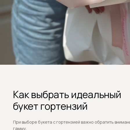
Как выбрать идеальный
букет гортензий
При выборе букета с гортензией важно обратить внимание на ц
гамму.
Гортензии бывают:
белыми;
розовыми;
голубыми;
сиреневыми;
зелеными.
Каждый оттенок передает особое настроение:
белые символизируют чистоту и искренность;
розовые — романтику и нежность;
голубые — понимание и благодарность.
Если вы хотите купить букет гортензий, обязательно обращайте
на свежесть цветов. Соцветия должны быть упругими, равномер
окрашенными, без пятен и повреждений.
В Pudra Flowers мы тщательно отбираем каждый цветок и 
отправкой обязательно отправляем фото готового букета