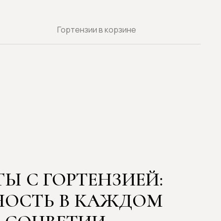
Гортензии в корзине
ГОРТЕНЗИЕЙ:
 В КАЖДОМ
ВЕТИИ
рактером, способный преобразить
s мы создаем букеты с гортензией,
м акцентом любого события в
одаре.
озициям воздушность, легкость и
ттенков позволяет создавать как