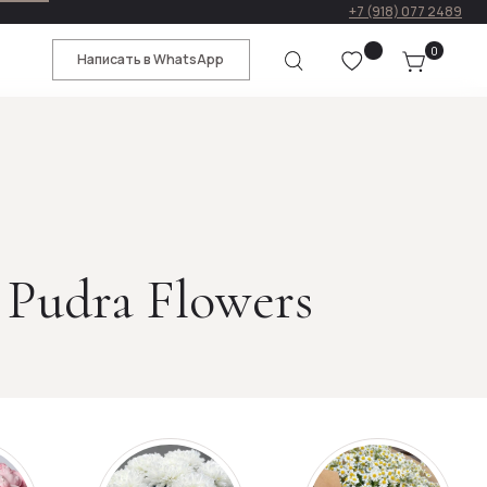
+7 (918) 077 2489
0
ать в WhatsApp
 Pudra Flowers