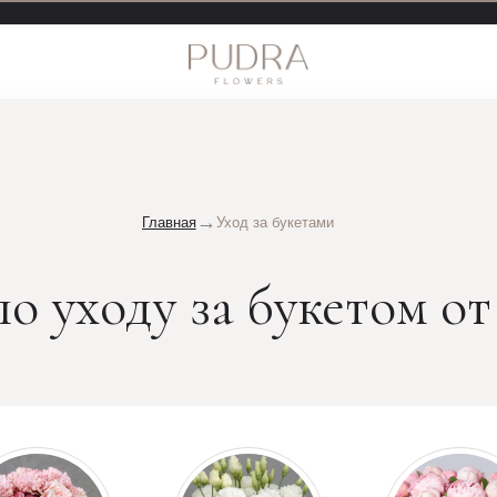
Напис
→
Главная
Уход за букетами
о уходу за букетом от