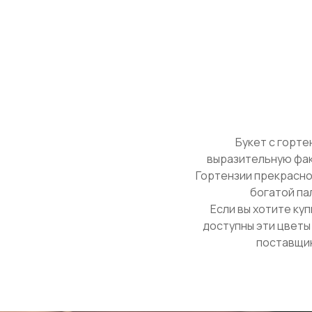
Букет с горте
выразительную фак
Гортензии прекрасно 
богатой па
Если вы хотите ку
доступны эти цветы
поставщик