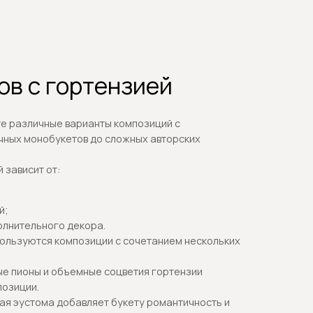
екора.
озиции с сочетанием нескольких
мные соцветия гортензии
авляет букету романтичность и
цветов в элегантных шляпных
ии для торжественных событий и
их роз и гортензий создает