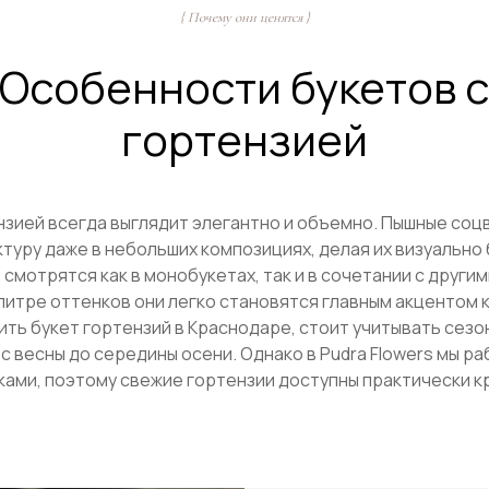
{ Почему они ценятся }
Особенности букетов 
гортензией
нзией всегда выглядит элегантно и объемно. Пышные со
туру даже в небольших композициях, делая их визуально
смотрятся как в монобукетах, так и в сочетании с други
литре оттенков они легко становятся главным акцентом 
пить букет гортензий в Краснодаре, стоит учитывать сез
Виды букетов с г
 с весны до середины осени. Однако в Pudra Flowers мы р
ами, поэтому свежие гортензии доступны практически кр
В нашей студии вы найдете различные в
гортензиями — от лаконичных монобуке
сочетаний.
Цена букета с гортензией зависит от: