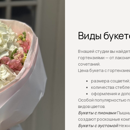
размера соцветий;
количества стеблей;
оформления и дополнительного д
Особой популярностью пользуются комп
видов цветов.
Букеты с пионами
Пышные пионы и объе
создают роскошные композиции.
Букеты с эустомой
Нежная эустома доб
легкость.
Гортензии в коробках
Стильная подача 
коробках.
Гортензии в корзинах
Пышные композиц
особенных моментов.
Французские розы
Сочетание французск
утонченный и изысканный подарок.