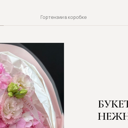
Гортензии в коробке
БУКЕТЫ С 
НЕЖНОСТЬ
СОЦ
Гортензия — цветок с особым ха
любую композицию. В Pudra Flower
которые становятся стильны
Красн
Объемные соцветия придают комп
благородство, а разнообразие о