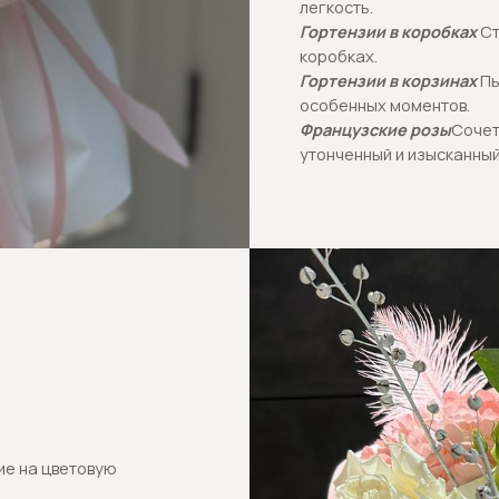
ветовую
 внимание
но
перед
 для