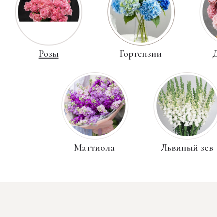
Розы
Гортензии
Диант
Маттиола
Львиный зев