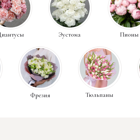
Эустома
усы
Пионы
Тюльпаны
Фрезия
Ранункулю